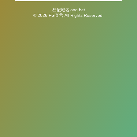
易记域名long.bet
© 2026 PG直营 All Rights Reserved.